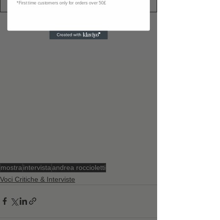
*First time customers only for orders over 50£
mostra
intervista
andrea roccioletti
Voci Critiche & Interviste