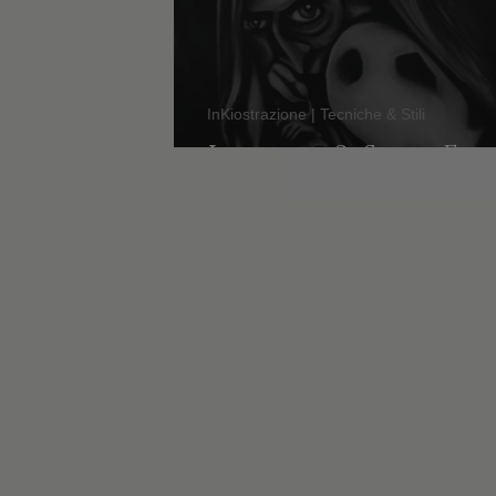
InKiostrazione | Tecniche & Stili
Lezione 3: Stile Es