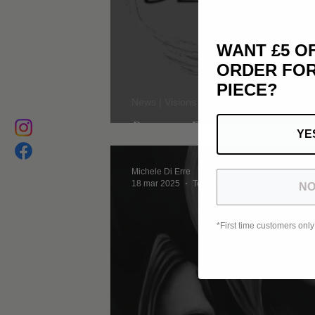
WANT £5 O
ORDER FOR
PIECE?
News | Visions & Experiments
Blind Peace
YE
Michele Di Erre
18 mar 2025
Tempo di lettura: 10 min
NO
*First time customers only