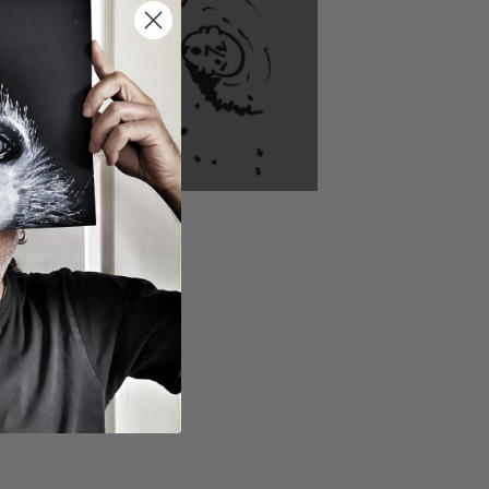
tili
stra la tua copertina