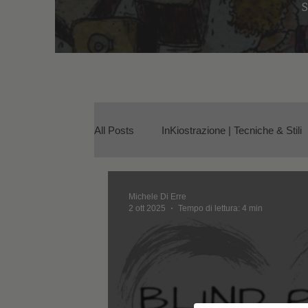
S
All Posts
InKiostrazione | Tecniche & Stili
Voci Critiche & Interviste
Michele Di Erre
2 ott 2025
Tempo di lettura: 4 min