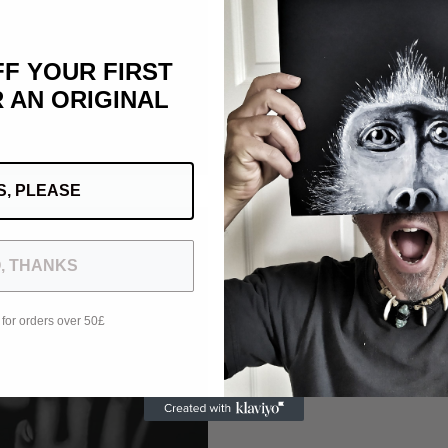
FF YOUR FIRST
 AN ORIGINAL
InKiostrazione | Tecniche & S
Ritorna Illu
S, PLEASE
, THANKS
 for orders over 50£