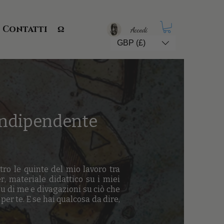
Contatti
Ω
Accedi
GBP (£)
a indipendente
tro le quinte del mio lavoro tra
er, materiale didattico su i miei
su di me e divagazioni su ciò che
 per te. E se hai qualcosa da dire,