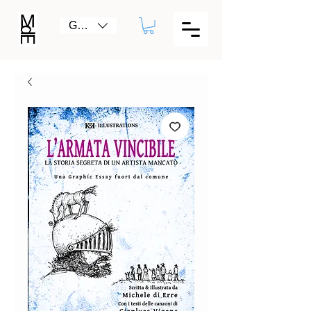
GBP (£)