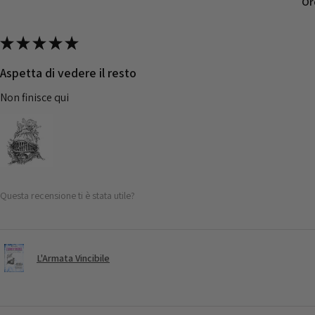
Or
★
★
★
★
★
Aspetta di vedere il resto
Non finisce qui
Questa recensione ti è stata utile?
L'Armata Vincibile