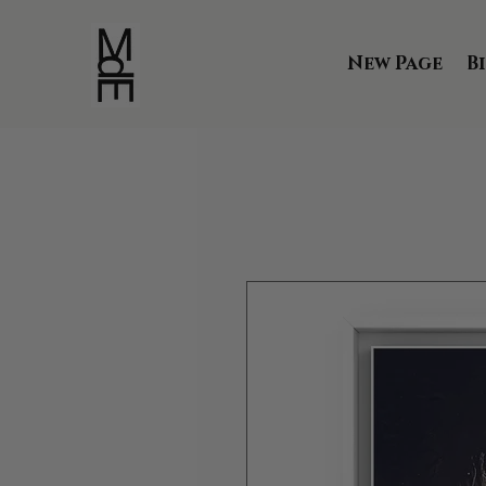
New Page
B