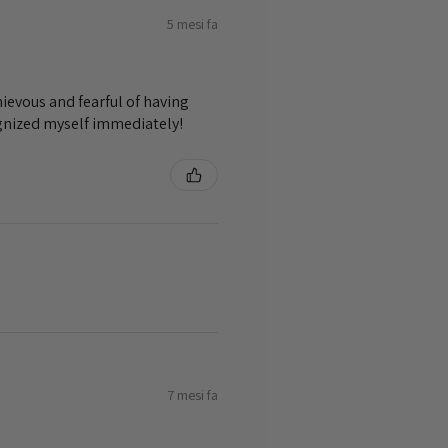
5 mesi fa
ievous and fearful of having
ognized myself immediately!
7 mesi fa