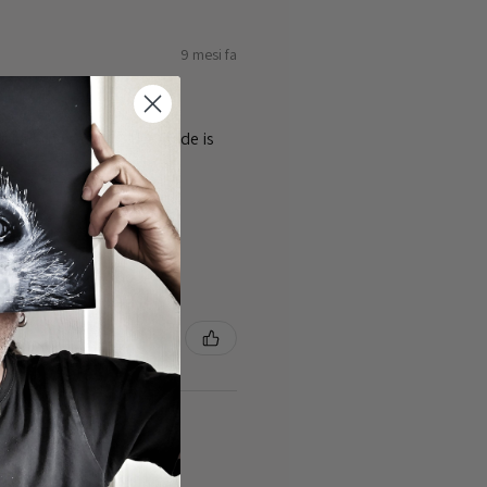
9 mesi fa
ty of the cards 👌the guide is