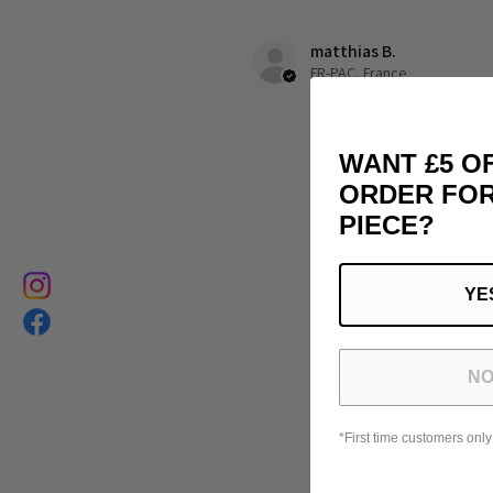
matthias B.
FR-PAC, France
WANT £5 O
ORDER FOR
PIECE?
YE
NO
*First time customers only