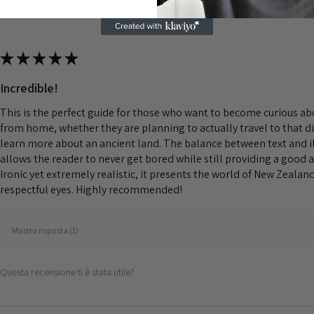
★
★
★
★
★
Incredible!
This is the perfect guide for those who want to become curious a
from home, whether they are planning to actually travel to that d
learn more about an ancient land. The balance between text and il
allows the reader to never get bored while still providing a good 
Ironic yet extremely realistic, it presents the world of New Zeala
respectful eyes. Highly recommended!
Mostra risposta (1)
Questa recensione ti è stata utile?