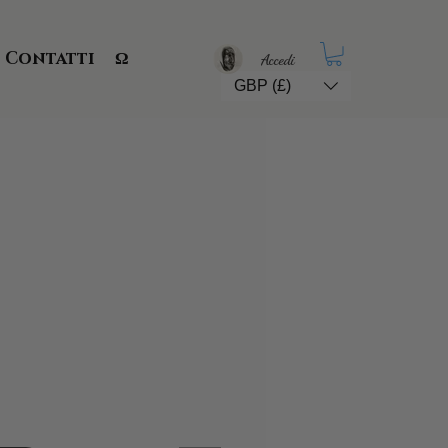
Contatti
Ω
Accedi
GBP (£)