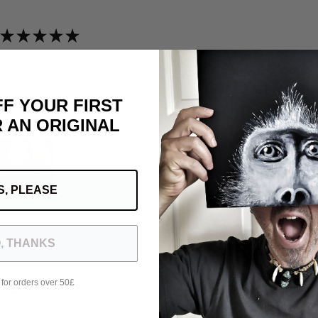
★
★
★
★
★
Awesome
Such a beautiful deck: the drawing the universe of Michele the quali
FF YOUR FIRST
really well written
Grazie mile MDE>
 AN ORIGINAL
S, PLEASE
Questa recensione ti è stata utile?
, THANKS
Bestial Tarot Deck
 for orders over 50£