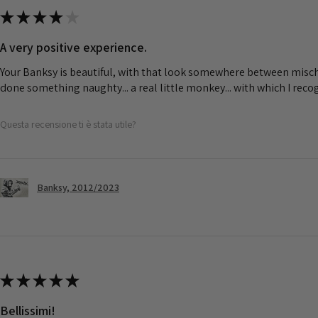
★
★
★
★
★
A very positive experience.
Your Banksy is beautiful, with that look somewhere between misch
done something naughty... a real little monkey... with which I rec
Questa recensione ti è stata utile?
Banksy, 2012/2023
★
★
★
★
★
Bellissimi!